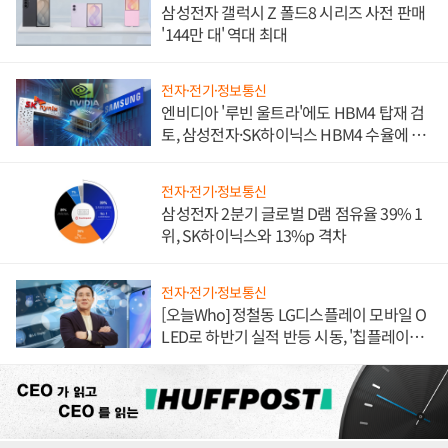
삼성전자 갤럭시 Z 폴드8 시리즈 사전 판매
'144만 대' 역대 최대
전자·전기·정보통신
엔비디아 '루빈 울트라'에도 HBM4 탑재 검
토, 삼성전자·SK하이닉스 HBM4 수율에 주
도권 갈린다
전자·전기·정보통신
삼성전자 2분기 글로벌 D램 점유율 39% 1
위, SK하이닉스와 13%p 격차
전자·전기·정보통신
[오늘Who] 정철동 LG디스플레이 모바일 O
LED로 하반기 실적 반등 시동, '칩플레이
션'에 가격 인하 압박은 부담