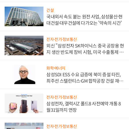
워
건설
국내외서 속도 붙는 원전 사업, 삼성물산·현
대건설·대우건설에 다가오는 '약속의 시간'
전자·전기·정보통신
외신 "삼성전자 SK하이닉스 중국 공장용 현
지 생산 반도체 장비 시험, 미국 수출통제 대
비"
화학·에너지
삼성SDI ESS 수요 급증에 북미 증설 타진,
최주선 스텔란티스·GM 합작공장 건설 재추
진하나
전자·전기·정보통신
삼성전자, 갤럭시Z 폴드8 사전예약 개통 8
월31일까지 연장
전자·전기·정보통신