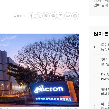
SK하이닉
만에 임직
공유하기
많이 본
로이
1
동"
'한수
2
로 '
BYD
3
BMW
현대차
4
타페만
아이폰
5
디스플