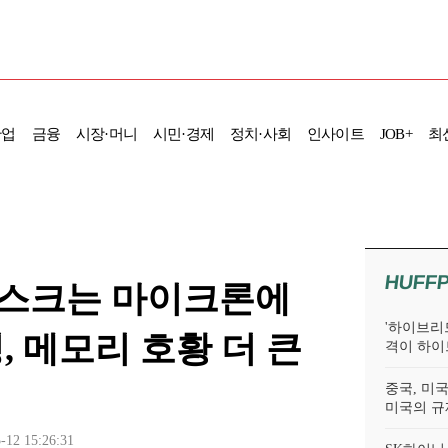
산업
금융
시장·머니
시민·경제
정치·사회
인사이트
JOB+
최
HUFF
리스크는 마이크론에
'하이브리드
, 메모리 호황 더 큰
격이 하이
중국, 미국
미국의 규
-12 15:26:31