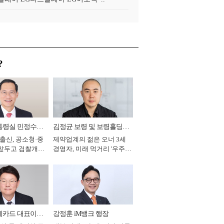
?
통령실 민정수석
김정균 보령 및 보령홀딩스
 출신, 공소청·중
제약업계의 젊은 오너 3세
대표이사 사장
 앞두고 검찰개혁
경영자, 미래 먹거리 '우주와
2026년]
헬스케어' 공들여 [2026년]
데카드 대표이사
강정훈 iM뱅크 행장