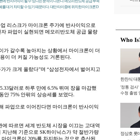
론에 반사이익이 될 수 있다는 분석이 나온다. 메모리반도체 공급 부족
를 대거 차지할 수 있기 때문이다. 대만 타이중에 위치한 마이크론 D
파업 리스크가 마이크론 주가에 반사이익으로
전자 파업이 실현되면 메모리반도체 공급 물량
Who Is
이가 갈수록 높아지는 상황에서 마이크론이 더
용이 더 커질 가능성도 거론된다.
주가가 크게 올랐다”며 “삼성전자에서 벌어지고
한찬식 대
'정통 검사'
비서관
.33달러로 하루 만에 6.5% 뛰며 장을 마감했
수청 출범
월 동안 75% 안팎의 상승세를 보였다.
완수 맡아 [
해 파업으로 이어진다면 마이크론이 반사이익
에 따르면 세계 반도체 시장을 이끄는 고대역
서 지난해 기준으로 SK하이닉스가 약 절반가량
정상호 롯
, 마이크론이 20%를 차지하는 것으로 추산된