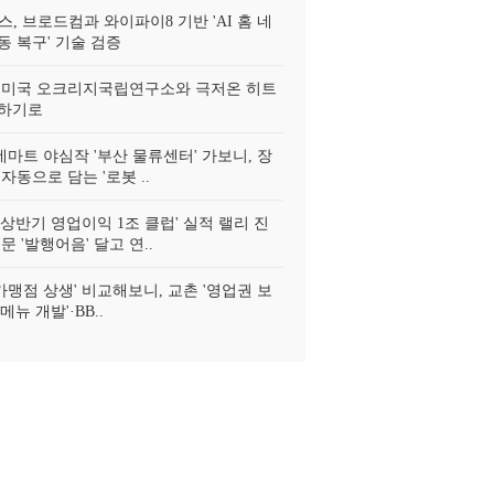
, 브로드컴과 와이파이8 기반 'AI 홈 네
동 복구' 기술 검증
 미국 오크리지국립연구소와 극저온 히트
발하기로
데마트 야심작 '부산 물류센터' 가보니, 장
자동으로 담는 '로봇 ..
'상반기 영업이익 1조 클럽' 실적 랠리 진
문 '발행어음' 달고 연..
가맹점 상생' 비교해보니, 교촌 '영업권 보
신메뉴 개발'·BB..