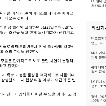
LG·현대·
사장
요 카드사 
회복에 '초집
확대할 여지가 SK하이닉스보다 더 큰 마이크
이 나오는 것이다.
 임금 협상에 실패하면 5월21일부터 6월7일
최신기
협상 조건을 놓고 현재 노사 대화가 진행되고
비트코인 9
법안' 투
 글로벌 메모리반도체 전체 출하량의 약 3%
프리스의 분석을 전했다.
SK하이닉
체계 불만에
주주들은 단기적으로 노조 관련 사안이 분명하
라고 전했다.
롯데백화점 
점포 중심 
년까지 확보 가능한 물량을 적극적으로 사들이며
 삼성전자 노사 협상 타결 여부가 수급에 큰 변
LG전자 
설치, "B
028년까지 강세를 이어갈 수 있을 것이라고 덧
현대그린푸
100일 만