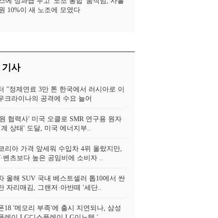
스에 성과급 두고 '노조 통합' 움직임, 사흘
원 10%이 새 노조에 모였다
 기사
터 "정제연료 3만 톤 한국에서 러시아로 이
, 우크라이나의 공격에 수요 늘어
원 협력사' 미국 오클로 SMR 연구용 원자
임계 상태' 도달, 미국 에너지부..
코리아 가격 앞세워 수입차 4위 올랐지만,
·벤츠보다 높은 공임비에 소비자 ..
 올해 SUV 국내 베스트셀러 톱10에서 싼
 자리매김, 그랜저·아반떼 '세단..
18 '메모리 부족'에 출시 지연되나, 삼성
레이 LG디스플레이 LG이노텍 '..