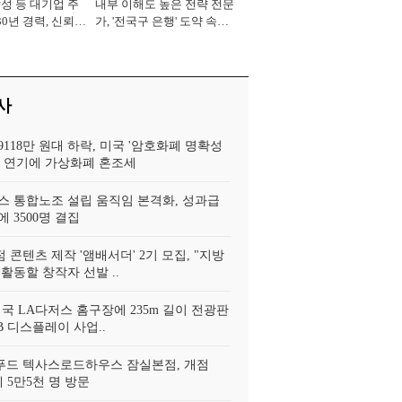
삼성 등 대기업 주
내부 이해도 높은 전략 전문
30년 경력, 신뢰
가, '전국구 은행' 도약 속도
중' [2026년]
[2026년]
사
118만 원대 하락, 미국 '암호화폐 명확성
표 연기에 가상화폐 혼조세
스 통합노조 설립 움직임 본격화, 성과급
 3500명 결집
콘텐츠 제작 '앰배서더' 2기 모집, "지방
활동할 창작자 선발 ..
미국 LA다저스 홈구장에 235m 길이 전광판
2B 디스플레이 사업..
드 텍사스로드하우스 잠실본점, 개점
에 5만5천 명 방문