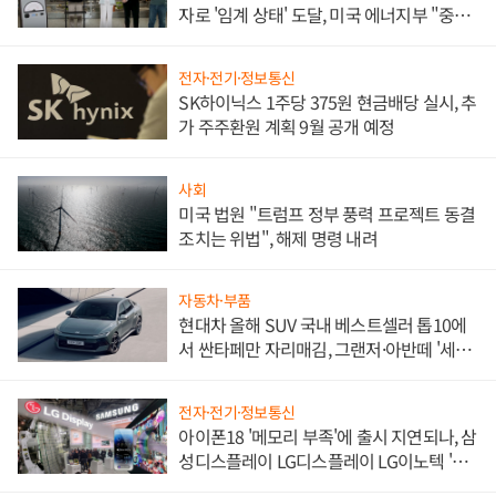
자로 '임계 상태' 도달, 미국 에너지부 "중요
한 이정표"
전자·전기·정보통신
SK하이닉스 1주당 375원 현금배당 실시, 추
가 주주환원 계획 9월 공개 예정
사회
미국 법원 "트럼프 정부 풍력 프로젝트 동결
조치는 위법", 해제 명령 내려
자동차·부품
현대차 올해 SUV 국내 베스트셀러 톱10에
서 싼타페만 자리매김, 그랜저·아반떼 '세단
쌍끌이'로 내수 방어
전자·전기·정보통신
아이폰18 '메모리 부족'에 출시 지연되나, 삼
성디스플레이 LG디스플레이 LG이노텍 '탈
애플' 수익 다각화 속도