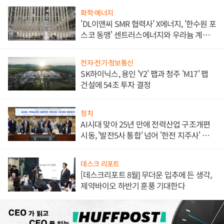
화학·에너지
'DL이앤씨 SMR 협력사' X에너지, '한수원 포
스코 동맹' 센트러스에너지와 우라늄 계약
체결
전자·전기·정보통신
SK하이닉스, 용인 'Y2' 팹과 청주 'M17' 팹
건설에 54조 투자 결정
정치
AI시대 맞아 25년 만에 전력산업 구조개편
시동, '발전5사 통합' 넘어 '한전 지주사' 재편
론도
데스크 리포트
[데스크리포트 8월] 무더운 입추에 든 생각,
제약바이오 하반기 훈풍 기대한다