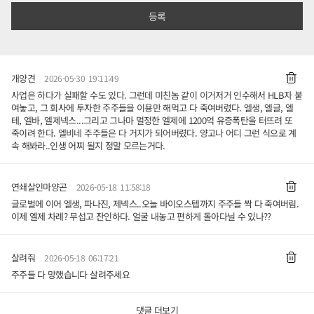
개양견
2026-05-30 19:11:49
사업은 하다가 실패할 수도 있다. 그런데 미친놈 같이 이거저거 인수해서 HLB자 붙
여놓고, 그 회사에 투자한 주주들을 이용만 해먹고 다 죽여버렸다. 엘생, 엘글, 엘
테, 엘바, 엘제넥스...그리고 그나마 멀정한 엘제에 1200억 유증폭탄을 터뜨려 또
죽이려 한다. 엘비네 주주들은 다 거지가 되어버렸다. 양고나 어디 그런 식으로 계
속 해봐라..인생 어찌 될지 정말 모르는거다.
연쇄살인마양곤
2026-05-18 11:58:18
글로벌에 이어 엘생, 파나진, 제넥스..오늘 바이오스텝까지 주주들 싹 다 죽여버림.
이제 엘제 차례? 무섭고 잔인하다. 얼굴 내놓고 편하게 돌아다닐 수 있나??
살려줘
2026-05-18 06:17:21
주주들 다 망했습니다 살려주세요
댓글 더보기