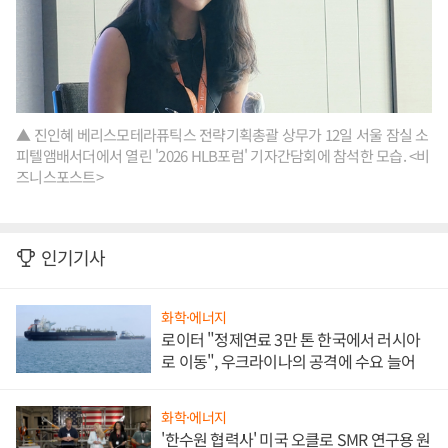
▲ 진인혜 베리스모테라퓨틱스 전략기획총괄 상무가 12일 서울 잠실 소
피텔앰배서더에서 열린 '2026 HLB포럼' 기자간담회에 참석한 모습. <비
즈니스포스트>
인기기사
화학·에너지
로이터 "정제연료 3만 톤 한국에서 러시아
로 이동", 우크라이나의 공격에 수요 늘어
화학·에너지
'한수원 협력사' 미국 오클로 SMR 연구용 원