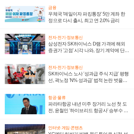
금융
우체국 '매일이자 파킹통장' 5만 계좌 한
정으로 다시 출시, 최고 연 2.0% 금리
전자·전기·정보통신
삼성전자 SK하이닉스 D램 가격에 해외
증권가 '고점' 시각 나와, 장기 계약에 단점
부각
전자·전기·정보통신
SK하이닉스 노사 '성과급 주식 지급' 평행
선, 곽노정 'N% 성과급' 법적 논란 벗을지
주목
항공·물류
파라타항공 내년 미주 장거리 노선 첫 도
전, 윤철민 '하이브리드 항공사' 승부수 통
할까
인터넷·게임·콘텐츠