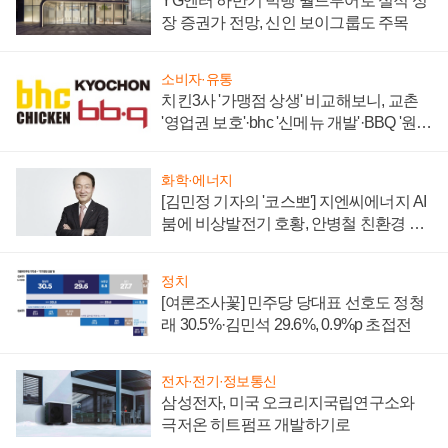
YG엔터 하반기 빅뱅 월드투어로 실적 성
장 증권가 전망, 신인 보이그룹도 주목
소비자·유통
치킨3사 '가맹점 상생' 비교해보니, 교촌
'영업권 보호'·bhc '신메뉴 개발'·BBQ '원가
부담'
화학·에너지
[김민정 기자의 '코스뽀'] 지엔씨에너지 AI
붐에 비상발전기 호황, 안병철 친환경 에
너지 발전전문기업 향한다
정치
[여론조사꽃] 민주당 당대표 선호도 정청
래 30.5%·김민석 29.6%, 0.9%p 초접전
전자·전기·정보통신
삼성전자, 미국 오크리지국립연구소와
극저온 히트펌프 개발하기로