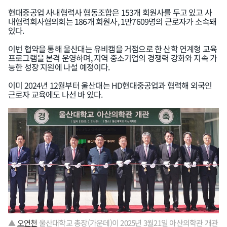
현대중공업 사내협력사 협동조합은 153개 회원사를 두고 있고 사
내협력회사협의회는 186개 회원사, 1만7609명의 근로자가 소속돼
있다.
이번 협약을 통해 울산대는 유비캠을 거점으로 한 산학 연계형 교육
프로그램을 본격 운영하며, 지역 중소기업의 경쟁력 강화와 지속 가
능한 성장 지원에 나설 예정이다.
이미 2024년 12월부터 울산대는 HD현대중공업과 협력해 외국인
근로자 교육에도 나선 바 있다.
▲
오연천
울산대학교 총장(가운데)이 2025년 3월21일 아산의학관 개관