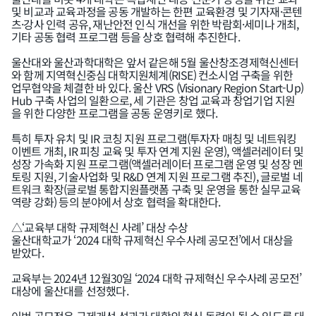
및 비교과 교육과정을 공동 개발하는 한편 교육환경 및 기자재·콘텐
츠·강사 인력 공유, 재난안전 인식 개선을 위한 박람회·세미나 개최,
기타 공동 협력 프로그램 등을 상호 협력해 추진한다.
울산대와 울산과학대학은 앞서 같은해 5월 울산창조경제혁신센터
와 함께 지역혁신중심 대학지원체계(RISE) 컨소시엄 구축을 위한
업무협약을 체결한 바 있다. 울산 VRS (Visionary Region Start-Up)
Hub 구축 사업의 일환으로, 세 기관은 창업 교육과 창업기업 지원
을 위한 다양한 프로그램을 공동 운영키로 했다.
특히 투자 유치 및 IR 코칭 지원 프로그램(투자자 매칭 및 네트워킹
이벤트 개최, IR 피칭 교육 및 투자 연계 지원 운영), 액셀러레이터 및
성장 가속화 지원 프로그램(액셀러레이터 프로그램 운영 및 성장 멘
토링 지원, 기술사업화 및 R&D 연계 지원 프로그램 추진), 글로벌 네
트워크 확장(글로벌 통합지원플랫폼 구축 및 운영을 통한 실무교육
역량 강화) 등의 분야에서 상호 협력을 확대한다.
△‘교육부 대학 규제혁신 사례’ 대상 수상
울산대학교가 ‘2024 대학 규제혁신 우수사례 공모전’에서 대상을
받았다.
교육부는 2024년 12월30일 ‘2024 대학 규제혁신 우수사례 공모전’
대상에 울산대를 선정했다.