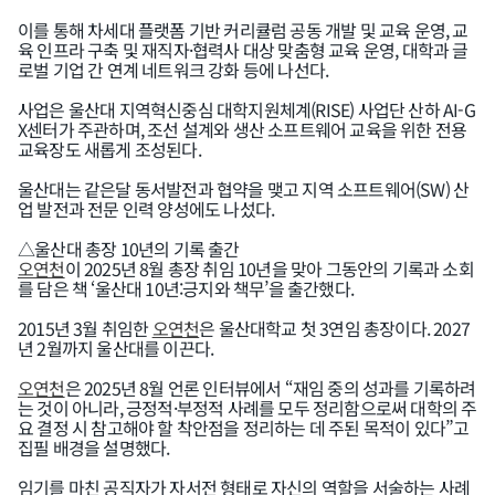
이를 통해 차세대 플랫폼 기반 커리큘럼 공동 개발 및 교육 운영, 교
육 인프라 구축 및 재직자·협력사 대상 맞춤형 교육 운영, 대학과 글
로벌 기업 간 연계 네트워크 강화 등에 나선다.
사업은 울산대 지역혁신중심 대학지원체계(RISE) 사업단 산하 AI-G
X센터가 주관하며, 조선 설계와 생산 소프트웨어 교육을 위한 전용
교육장도 새롭게 조성된다.
울산대는 같은달 동서발전과 협약을 맺고 지역 소프트웨어(SW) 산
업 발전과 전문 인력 양성에도 나섰다.
△울산대 총장 10년의 기록 출간
오연천
이 2025년 8월 총장 취임 10년을 맞아 그동안의 기록과 소회
를 담은 책 ‘울산대 10년:긍지와 책무’을 출간했다.
2015년 3월 취임한
오연천
은 울산대학교 첫 3연임 총장이다. 2027
년 2월까지 울산대를 이끈다.
오연천
은 2025년 8월 언론 인터뷰에서 “재임 중의 성과를 기록하려
는 것이 아니라, 긍정적·부정적 사례를 모두 정리함으로써 대학의 주
요 결정 시 참고해야 할 착안점을 정리하는 데 주된 목적이 있다”고
집필 배경을 설명했다.
임기를 마친 공직자가 자서전 형태로 자신의 역할을 서술하는 사례