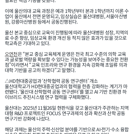
필요한 핵심 기능을 갖췄다.
이에 울산의대 교육 과정은 예과 1학년부터 본과 1학년까지 이론 수
업이 울산에서 전면 운영되고, 임상실습은 울산대병원, 서울아산병
원, 강릉아산병원 등에서 공동진행된다.
울산 본교 중심으로 교육이 진행됨에 따라 울산대병원 성장, 지역의
료 수준 향상, 임상교육 환경 개선 등 적지 않은 효과가 있을 것으로
학교측은 기대하고 있다.
오연천
은 “본교 중심 교육체계 운영은 전국 최고 수준의 의학 교육
과 글로벌 역량을 확보할 수 있다는 가능성을 보여주는 중요한 전환
점”이라면서 “교육 인프라와 연구 환경을 지속 강화해 초일류 의과
대학 기반을 공고히 하겠다”고 말했다.
△HD현대중공업과 ‘산학협력 공동 연구센터’ 개소
울산대학교가 HD현대중공업과의 협력을 한층 강화하는 계기가 마
련됐다. ‘울산대 산학협력 공동 연구센터’를 열고 AI 기반 친환경 하
이브리드 추진시스템 연구 협력을 구체화했다.
울산대는 2025년 11월26일 현판식을 갖고 울산대가 주관하는 지역
대형 R&D 프로젝트인 FOCUS 연구과제의 성과 확산과 산학 공동
연구기반 강화에 나섰다.
해당 과제는 울산의 주력·신산업 분야를 기반으로 AI·전기·수소 융합