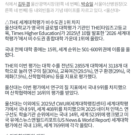
식에서
김두겸
울산광역시장(왼쪽 네 번째),
박승일
서울아산병원장(오
른쪽 네 번째) 등 내외빈들과 기념 테이프를 자르고 있다. <울산대>
△THE 세계대학평가 비수도권 1위 차지
울산대학교가 영국의 글로벌 대학평가 기관인 THE(타임즈고등교
육, Times Higher Education)가 2025년 10월 발표한 ‘2026 세계대
학평가’에서 비수도권 종합대학 가운데 1위에 올랐다.
국내 전체 대학 중에는 15위, 세계 순위는 501-600위권에 이름을 올
렸다.
THE의 이번 평가는 대학 수를 전년도 2855개 대학에서 3118개 대
학으로 늘려 연구의 질(30%), 교육여건(29.5%), 연구 환경(29%), 국
제화(7.5%), 산학협력(4%) 등을 지표로 평가했다.
울산대는 이번 평가에서 연구의 질 지표에서 국내 9위를 차지했으
며 산학협력에선 16위의 평가를 받았다.
울산대는 이외에도 2025년 CWUR(세계대학랭킹센터) 세계대학평
가에서 국내 9위, 세계 408위를 차지했으며 2025 네이처 인덱스 연
구선도 학술기관 순위에서는 국내 14위, 세계 523위에 랭크됐고 미
국 유에스뉴스앤월드리포트(US News & World Report) 세계대학
평가에선 국내 13위, 세계 769위에 각각 올랐다.