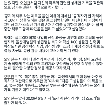
는 있지만,
오연천
처럼 자신의 직무와 관련한 상세한 기록을 객관적
으로 남기는 것은 이례적으로 평가됐다.
‘긍지와 책무’라는 제목을 붙인 이유에 대해선 “공직자가 한 자리에
서 10년 이상을 일하는 것은 결코 평범한 일이 아닌데, 이 과정에서
그만큼 제가 소속된 기관의 존재 가치를 유지하고 향상시켜야 할 막
중한 책무도 함께 따랐음을 알리고 싶었다”고 설명했다.
책에는 글로컬대학30 사업의 선정 과정을 비롯해 의대 교육의 울산
현지화, 울산대병원의 상급병원 복귀와 혁신, KCC 생활관 신축 및
아산도서관 공간혁신 사업, 경직성 경비 조정과 재정 건전성 확보 노
력 등 자신의 총장 활동 내용이 고스란히 담겨 있다.
오연천
은 사례마다 결정의 배경과 과정, 성과, 미비점, 실패 요인까
지 솔직하게 분석돼 있어 후임자와 구성원들이 추후 직무를 수행하
는 데 필요한 다양한 정보를 제공하고자 했다.
오연천
은 “이 책은 총장 생활을 하는 과정에서의 경험 등을 아주 정
직하고 객관적으로 기록한 것”이라며 “다른 구성원들이 이 책을 보
고, 좋은 점은 계승하고 잘못된 부분은 개선해 한층 발전하는 울산대
가 되기를 기대한다”고 말했다.
오연천
은 앞서 2020년 8월 저서 ‘도전과 헌신의 리더십 스토리’를
출간한 바 있다.