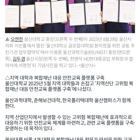
▲
오연천
울산대학교 총장(오른쪽 두 번째)이 2023년 8월29일 울산시
의회 시민홀에서 열린 '울산대학교 글로컬대학30 본지정을 위한 공동 추
진기관 업무협약식'에서 이용훈 울산과학기술원(UNIST) 총장(맨오른
쪽),
김두겸
울산시장(왼쪽 두 번째), 한영석 HD현대중공업 부회장과 협
약서에 서명한 뒤 기념사진을 찍고 있다. <울산시>
△지역 대학과 복합재난 대응 안전교육 플랫폼 구축
울산대학교 2025년 5월 지역 대학들과 손잡고 ‘지역산단 고위험 복
합재난 대응 안전교육 플랫폼 구축’에 나섰다.
울산과학대학, 춘해보건대학, 한국폴리텍대학 울산캠퍼스가 함께
한다.
지역 산업단지에서 발생할 수 있는 고위험 복합재난에 효과적으로
대응하기 위한 안전교육 체계를 마련하고, 관련 교육 플랫폼을 구축·
운영하는 데 목적이 있다.
울산대를 비롯 4개 대학은 복합재난 대응 전문가 양성을 위한 교과