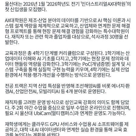
울산대는 2026년 1월 ‘2026학년도 전기 ’인더스트리얼AX대학원’의
첫 신입생을 모집했다.
AX대학원은 제조·산업 분야의 데이터를 기반으로 AI 핵심 이론과 시
스템 설계 역량을 체계적으로 교육하고, 산업체와 연계한 문제 해결
형 프로젝트를 통해 현장 문제 해결 경험을 강화하는 특수대학원이
다. 재직자 또는 관련 학과 졸업자를 대상으로, 석사과정 30명을 선
발한다.
교육과정은 총 4학기 단계별 커리큘럼으로 구성된다. 1학기에는 산
업데이터 이해와 AI 기초를 다지고, 2학기에는 현장 문제 정의와 데
이터 핸들링 역량을 강화한다. 3학기에는 PoC(개념증명) 설계 및 시
스템 구축을 통해 실질적 구현 능력을 키우며, 4학기에는 실제 산업
환경에서 적용·평가·개선을 수행하는 방식으로 운영된다.
전공 트랙은 지역 산업 특성을 반영해 조선해양AI를 비롯 에너지·환
경AI, 산업안전AI, 모빌리티AI 등 4개 분야로 운영된다.
재직자를 고려한 운영 방식으로 성인교육 강화의 의미도 함께 담았
다. 주 2회 야간 수업을 중심으로 일부 수업은 온라인으로 진행되며,
필요 시 울산대 UbiCam(멀티캠퍼스)과 연계한 운영도 가능하다.
재학생에게는 클라우드 GPU 서비스와 수업용 AI 소프트웨어를 제
공하고, 대학 내 AI 데이터센터와 연계한 실습 환경을 통해 교육 효
과를 높인다는 계획을 세웠다.