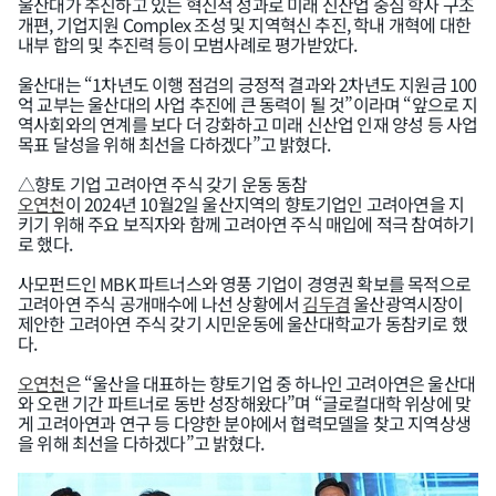
울산대가 추진하고 있는 혁신적 성과로 미래 신산업 중심 학사 구조
개편, 기업지원 Complex 조성 및 지역혁신 추진, 학내 개혁에 대한
내부 합의 및 추진력 등이 모범사례로 평가받았다.
울산대는 “1차년도 이행 점검의 긍정적 결과와 2차년도 지원금 100
억 교부는 울산대의 사업 추진에 큰 동력이 될 것”이라며 “앞으로 지
역사회와의 연계를 보다 더 강화하고 미래 신산업 인재 양성 등 사업
목표 달성을 위해 최선을 다하겠다”고 밝혔다.
△향토 기업 고려아연 주식 갖기 운동 동참
오연천
이 2024년 10월2일 울산지역의 향토기업인 고려아연을 지
키기 위해 주요 보직자와 함께 고려아연 주식 매입에 적극 참여하기
로 했다.
사모펀드인 MBK 파트너스와 영풍 기업이 경영권 확보를 목적으로
고려아연 주식 공개매수에 나선 상황에서
김두겸
울산광역시장이
제안한 고려아연 주식 갖기 시민운동에 울산대학교가 동참키로 했
다.
오연천
은 “울산을 대표하는 향토기업 중 하나인 고려아연은 울산대
와 오랜 기간 파트너로 동반 성장해왔다”며 “글로컬대학 위상에 맞
게 고려아연과 연구 등 다양한 분야에서 협력모델을 찾고 지역상생
을 위해 최선을 다하겠다”고 밝혔다.