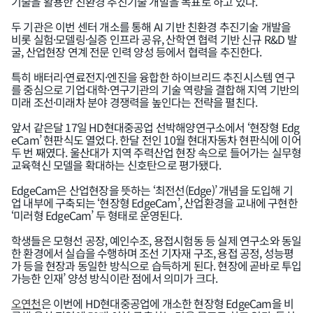
기술을 활용한 친환경 추진기술 개발을 목표로 하고 있다.
두 기관은 이번 센터 개소를 통해 AI 기반 친환경 추진기술 개발을
비롯 실험·모델링·실증 인프라 공유, 산학연 협력 기반 신규 R&D 발
굴, 산업현장 연계 전문 인력 양성 등에서 협력을 추진한다.
특히 배터리·연료전지·엔진을 융합한 하이브리드 추진시스템 연구
를 중심으로 기업·대학·연구기관의 기술 역량을 결합해 지역 기반의
미래 조선·미래차 분야 경쟁력을 높인다는 전략을 펼친다.
앞서 같은달 17일 HD현대중공업 선박해양연구소에서 ‘현장형 Edg
eCam’ 현판식도 열었다. 한달 전인 10월 현대자동차 현판식에 이어
두 번 째였다. 울산대가 지역 주력산업 현장 속으로 들어가는 실무형
교육혁신 모델을 확대하는 신호탄으로 평가됐다.
EdgeCam은 산업현장을 뜻하는 ‘최전선(Edge)’ 개념을 도입해 기
업 내부에 구축되는 ‘현장형 EdgeCam’, 산업환경을 교내에 구현한
‘미러형 EdgeCam’ 두 형태로 운영된다.
학생들은 모형선 공장, 예인수조, 용접시험동 등 실제 연구소와 동일
한 환경에서 실습을 수행하며 조선 기자재 구조, 용접 공정, 성능평
가 등을 현장과 동일한 방식으로 습득하게 된다. 현장에 곧바로 투입
가능한 인재’ 양성 방식이란 점에서 의미가 크다.
오연천
은 이번에 HD현대중공업에 개소한 현장형 EdgeCam을 비