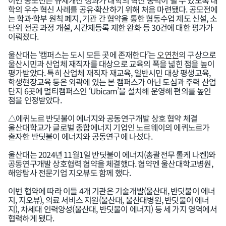
이번 공모전은 규제개선 성과가 대학의 혁신 동력이 될 수 있도록 대
학의 우수 혁신 사례를 공유·확산하기 위해 처음 마련됐다. 공모전에
는 학과·학부 원칙 폐지, 기관 간 협약을 통한 협동수업 제도 신설, 소
단위 전공 과정 개설, 시간제등록 제한 완화 등 30건에 대한 평가가
이뤄졌다.
울산대는 ‘캠퍼스는 도시 모든 곳에 존재한다’는
오연천
의 구상으로
울산시민과 산업체 재직자를 대상으로 교육의 폭을 넓힌 점을 높이
평가받았다. 특히 산업체 재직자 재교육, 일반시민 대상 평생교육,
학생현장교육 등은 외곽에 있는 본 캠퍼스가 아닌 도심과 주력 산업
단지 6곳에 멀티캠퍼스인 ‘Ubicam’을 설치해 운영해 편의를 높인
점을 인정받았다.
△에퀴노르 반딧불이 에너지와 공동연구개발 상호 협약 체결
울산대학교가 글로벌 종합에너지 기업인 노르웨이의 에퀴노르가
출자한 반딧불이 에너지와 공동연구에 나섰다.
울산대는 2024년 11월1일 반딧불이 에너지(총괄전무 톨케 나켄)와
공동연구개발 상호협력 협약을 체결했다. 협약엔 울산대학교병원,
해양탐사 전문기업 지오뷰도 함께 했다.
이번 협약에 따라 이들 4개 기관은 기술개발(울산대, 반딧불이 에너
지, 지오뷰), 의료 서비스 지원(울산대, 울산대병원, 반딧불이 에너
지), 차세대 인력양성(울산대, 반딧불이 에너지) 등 세 가지 영역에서
협력하게 됐다.