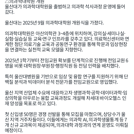
△의과학대학원 개원
울산대가 의과학대학원을 출범하고 의과학 석사과정 운영에 들어
갔다.
울산대는 2025년 9월 의과학대학원 개원식을 가졌다.
의과학대학원은 아산의학관 3~4층에 위치하며, 강의실·세미나실·
실험·실습실 등 교육·연구 인프라를 갖추고 있다. 의료혁신센터와 연
계한 첨단 의료기술 교육과 공동연구 환경을 통해 학문과 임상현장
을 연결하는 실천적 교육 모델을 지향한다.
2025년 1학기부터 전임교원 확보를 단계적으로 진행해 전임교원 6
명을 비롯 대학원장·부원장·행정직원 등 전담 인력을 배치했다.
특히 울산대병원을 기반으로 임상 및 융합 연구를 지원하기 위해 단
백질 분석과 빅데이터 분석 전문가를 전임교원으로 영입했다.
울산 지역 산업체 수요에 대응하고자 생명과학·공학·데이터과학·임
상의학을 아우르는 융합 교육과정도 개설해 차세대 바이오헬스 인
재 양성을 목표로 하고 있다.
첫 신입생 50명은 경쟁 선발을 통해 모집을 마쳤으며, 상당수가 울
산 지역 거주자들이다. 이들에게는 의과학 AI, 의과학생물통계 등 7
개 신규 교과목이 제공되며, 의과대학 과정과의 연계 운영도 이뤄질
예정이다.