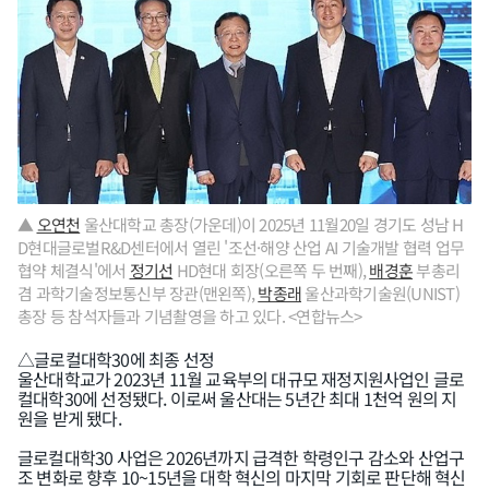
▲
오연천
울산대학교 총장(가운데)이 2025년 11월20일 경기도 성남 H
D현대글로벌R&D센터에서 열린 '조선·해양 산업 AI 기술개발 협력 업무
협약 체결식'에서
정기선
HD현대 회장(오른쪽 두 번째),
배경훈
부총리
겸 과학기술정보통신부 장관(맨왼쪽),
박종래
울산과학기술원(UNIST)
총장 등 참석자들과 기념촬영을 하고 있다. <연합뉴스>
△글로컬대학30에 최종 선정
울산대학교가 2023년 11월 교육부의 대규모 재정지원사업인 글로
컬대학30에 선정됐다. 이로써 울산대는 5년간 최대 1천억 원의 지
원을 받게 됐다.
글로컬대학30 사업은 2026년까지 급격한 학령인구 감소와 산업구
조 변화로 향후 10~15년을 대학 혁신의 마지막 기회로 판단해 혁신