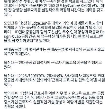
롯해 울산 전역에 50개 이상 구축하는 것을 목표로 하고 있다. 특히
교내에는 산업환경을 재현한 ‘미러형 EdgeCam’을 조성해 산업–대
학 간 양방향 실무교육을 실질적으로 확장해 나간다는 계획을 갖고
있다.
오연천
은 “현장형 EdgeCam은 대학과 기업이 경계를 허물고 함께
인재를 키우는 울산형 산학협력 모델의 중요한 이정표가 될 것”이
라며 “HD현대중공업과 함께 조선산업 우수 인력 양성과 더불어 De
sign-X Lab 공동연구, AI 업무혁신 해커톤 등 다양한 협력 프로그램
을 적극 추진하겠다”고 말했다.
현대중공업과의 협력관계는 현대중공업 협력사들의 근로자 기술교
육으로 확대됐다.
울산대는 현대중공업 협력사에 근로자 기술교육 지원을 진행키로
했다.
울산대는 2025년 10월20일 현대중공업 사내협력사 협동조합, 현대
중공업 사내협력회사 협의회와 ‘근로자 교육 지원 협력 협약’을 체결
했다.
협약에 따라 협력사 근로자를 위한 직무 및 기술교육 프로그램 공동
개발·운영, 교수진 및 전문가 파견, 교육자료·콘텐츠 공유 등을 통해
중소기업 근로자의 실질적인 기술 향상과 역량 개발을 지원한다는
계획을 세웠다.