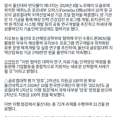
앞서 울산대와 반딧불이 에너지는 2024년 8월 노르웨이 오슬로에
위치한 에퀴노르 포르네부 오피스(Fornebu Office)에서 10억 원 규
모의 글로컬대학 지역산업육성 기금 조달 협약을 체결했다. 양 기관
은 이 기금을 통해 해상 인력 건강검진 프로그램 개발, 유지관리 선
박 원격진료 시스템 개발 등의 공동 연구개발을 추진하고 차세대 해
상풍력단지 기술인력 양성에도 협력키로 했다.
지오뷰는 울산대 조선해양공학부와 협력해 무인 수중드론(ROV)을
활용한 부유식 해상풍력 유지보수 프로그램 연구개발과 최적화된
로봇 운영 체계개발 및 실증 연구를 추진하며, 울산대 글로컬대학 지
역산업육성 기금 1억8천만 원을 출연하기로 약속했다.
오연천
은 “이번 협약은 대학의 연구, 의료기술, 인력양성 역량을 총
동원해 기업활동을 종합적으로 지원하는 새로운 산학협력 사례가
될 것”이라고 밝혔다.
△글로컬대학 평가 ‘양호’, 2차년도 지원금 100억 원 확보
울산대학교가 2024년 10월 한국연구재단이 평가한 ‘2023년도 글
로컬대학 1차년도 이행 점검’에서 과제 대부분 ‘양호’ 판정을 받으며
2차년도 지원금 100억 원을 확보했다.
이번 이행 점검에서 울산대는 총 72개 과제를 수행하며 31건을 완
료했다.