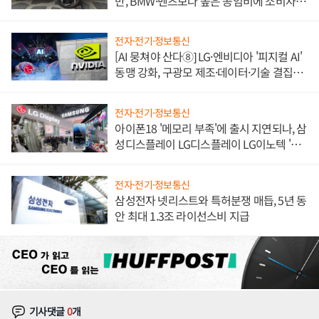
만, BMW·벤츠보다 높은 공임비에 소비자
불만 폭발
전자·전기·정보통신
[AI 뭉쳐야 산다⑧] LG·엔비디아 '피지컬 AI'
동맹 강화, 구광모 제조·데이터·기술 결집
해 종합 로보틱스 기업으로
전자·전기·정보통신
아이폰18 '메모리 부족'에 출시 지연되나, 삼
성디스플레이 LG디스플레이 LG이노텍 '탈
애플' 수익 다각화 속도
전자·전기·정보통신
삼성전자 넷리스트와 특허분쟁 매듭, 5년 동
안 최대 1.3조 라이선스비 지급
기사댓글
0
개