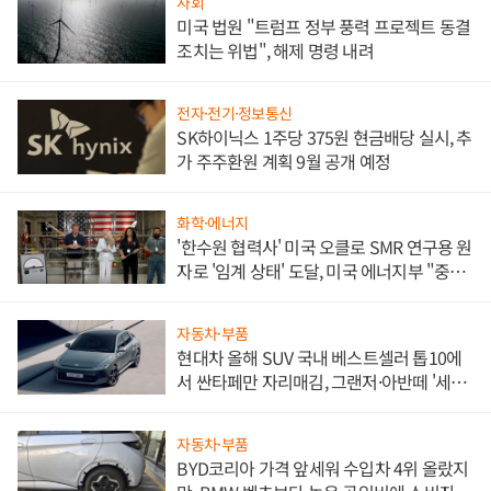
사회
미국 법원 "트럼프 정부 풍력 프로젝트 동결
조치는 위법", 해제 명령 내려
전자·전기·정보통신
SK하이닉스 1주당 375원 현금배당 실시, 추
가 주주환원 계획 9월 공개 예정
화학·에너지
'한수원 협력사' 미국 오클로 SMR 연구용 원
자로 '임계 상태' 도달, 미국 에너지부 "중요
한 이정표"
자동차·부품
현대차 올해 SUV 국내 베스트셀러 톱10에
서 싼타페만 자리매김, 그랜저·아반떼 '세단
쌍끌이'로 내수 방어
자동차·부품
BYD코리아 가격 앞세워 수입차 4위 올랐지