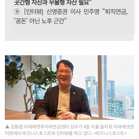
곳간형 자산과 우물형 자산 필요"
⑨ [인터뷰] 신영증권 이사 민주영 "퇴직연금,
'꽁돈' 아닌 노후 근간"
▲ 김동엽 미래에셋투자와연금센터 상무가 4일 서울 을지로 미래에셋센
터원에서 비즈니스포스트와 인터뷰를 하고 있다. <비즈니스포스트>