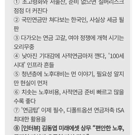
① 초고령화와 저출산, 준비 없으면 실버리스크
점점 더 커진다
② 국민연금만 쳐다보는 한국인, 사실상 세금 될
판
③ 다가오는 연금 고갈, 여야 정쟁에 개혁 시기는
오리무중
④ 낮아진 기대감에 사적연금마저 깬다, '100세
시대' 인프라 흔들
⑤ 청년층에 노후대비는 먼 이야기, 필요성 알지
만 현실이 먼저
⑥ 치솟는 노후비용, 사적연금 준비 빠르고 많을
수록 좋다
⑦ '연금탑' 이제 필수, 디폴트옵션 연금저축 ISA
최대한 활용을
⑧ [인터뷰] 김동엽 미래에셋 상무 “편안한 노후,