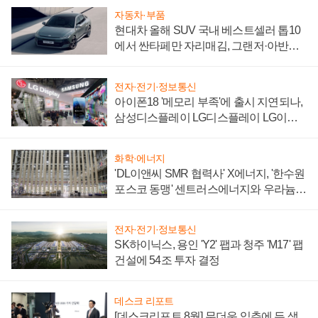
자동차·부품
현대차 올해 SUV 국내 베스트셀러 톱10
에서 싼타페만 자리매김, 그랜저·아반떼
'세단 쌍끌이'로 내수 방어
전자·전기·정보통신
아이폰18 '메모리 부족'에 출시 지연되나,
삼성디스플레이 LG디스플레이 LG이노
텍 '탈애플' 수익 다각화 속도
화학·에너지
'DL이앤씨 SMR 협력사' X에너지, '한수원
포스코 동맹' 센트러스에너지와 우라늄
계약 체결
전자·전기·정보통신
SK하이닉스, 용인 'Y2' 팹과 청주 'M17' 팹
건설에 54조 투자 결정
데스크 리포트
[데스크리포트 8월] 무더운 입추에 든 생