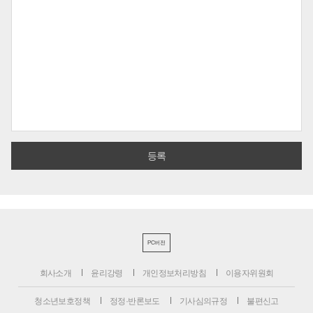
PC버전
회사소개
윤리강령
개인정보처리방침
이용자위원회
청소년보호정책
정정·반론보도
기사심의규정
불편신고