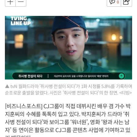
0
▲ tvN 월화드라마 '취사병 전설이 되다'가 1화 시청률 5.8%를 기록하며
순조로운 출발을 알렸다. 사진은 '취사병 전설이 되다'의 한 장면. <티빙>
[비즈니스포스트] CJ그룹이 직접 데뷔시킨 배우 겸 가수 박
지훈씨의 수혜를 톡톡히 입고 있다. 박지훈씨가 드라마 ‘취
사병 전설이 되다’와 보이그룹 ‘워너원’, 영화 ‘왕과 사는 남
자’ 등 연이은 활동으로 CJ그룹 콘텐츠 사업에 기여하고 있