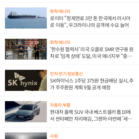
화학·에너지
로이터 "정제연료 3만 톤 한국에서 러시아
로 이동", 우크라이나의 공격에 수요 늘어
화학·에너지
'한수원 협력사' 미국 오클로 SMR 연구용 원
자로 '임계 상태' 도달, 미국 에너지부 "중요
한 이정표"
전자·전기·정보통신
SK하이닉스 1주당 375원 현금배당 실시, 추
가 주주환원 계획 9월 공개 예정
자동차·부품
현대차 올해 SUV 국내 베스트셀러 톱10에
서 싼타페만 자리매김, 그랜저·아반떼 '세단
쌍끌이'로 내수 방어
사회