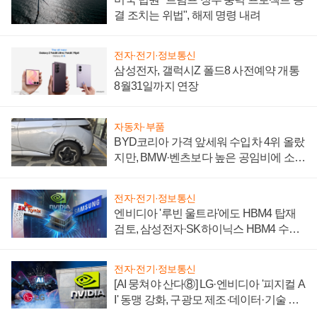
결 조치는 위법", 해제 명령 내려
전자·전기·정보통신
삼성전자, 갤럭시Z 폴드8 사전예약 개통
8월31일까지 연장
자동차·부품
BYD코리아 가격 앞세워 수입차 4위 올랐
지만, BMW·벤츠보다 높은 공임비에 소비
자 불만 폭발
전자·전기·정보통신
엔비디아 '루빈 울트라'에도 HBM4 탑재
검토, 삼성전자·SK하이닉스 HBM4 수율
에 주도권 갈린다
전자·전기·정보통신
[AI 뭉쳐야 산다⑧] LG·엔비디아 '피지컬 A
I' 동맹 강화, 구광모 제조·데이터·기술 결
집해 종합 로보틱스 기업으로