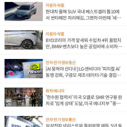
자동차·부품
현대차 올해 SUV 국내 베스트셀러 톱10에
서 싼타페만 자리매김, 그랜저·아반떼 '세단
쌍끌이'로 내수 방어
자동차·부품
BYD코리아 가격 앞세워 수입차 4위 올랐지
만, BMW·벤츠보다 높은 공임비에 소비자
불만 폭발
전자·전기·정보통신
[AI 뭉쳐야 산다⑧] LG·엔비디아 '피지컬 AI'
동맹 강화, 구광모 제조·데이터·기술 결집
해 종합 로보틱스 기업으로
화학·에너지
'한수원 협력사' 미국 오클로 SMR 연구용 원
자로 '임계 상태' 도달, 미국 에너지부 "중요
한 이정표"
전자·전기·정보통신
삼성전자 넷리스트와 특허분쟁 매듭, 5년 동