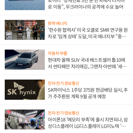
로 이동", 우크라이나의 공격에 수요 늘어
화학·에너지
'한수원 협력사' 미국 오클로 SMR 연구용 원
자로 '임계 상태' 도달, 미국 에너지부 "중요
한 이정표"
자동차·부품
현대차 올해 SUV 국내 베스트셀러 톱10에
서 싼타페만 자리매김, 그랜저·아반떼 '세단
쌍끌이'로 내수 방어
전자·전기·정보통신
SK하이닉스 1주당 375원 현금배당 실시, 추
가 주주환원 계획 9월 공개 예정
전자·전기·정보통신
아이폰18 '메모리 부족'에 출시 지연되나, 삼
성디스플레이 LG디스플레이 LG이노텍 '탈
애플' 수익 다각화 속도