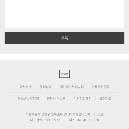
PC버전
회사소개
윤리강령
개인정보처리방침
이용자위원회
청소년보호정책
정정·반론보도
기사심의규정
불편신고
서울특별시 성동구 성수일로 39-34 서울숲더스페이스 12층
대표전화 : 1800-6522
팩스 : 070-4015-8658