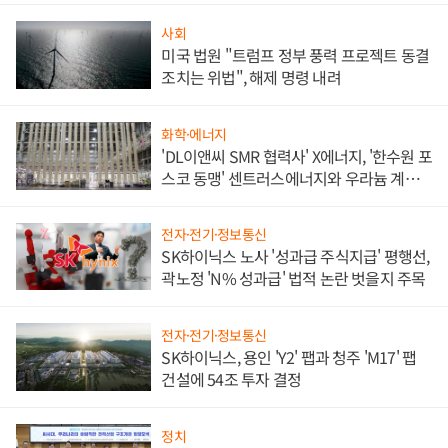
사회
미국 법원 "트럼프 정부 풍력 프로젝트 동결
조치는 위법", 해제 명령 내려
화학·에너지
'DL이앤씨 SMR 협력사' X에너지, '한수원 포
스코 동맹' 센트러스에너지와 우라늄 계약
체결
전자·전기·정보통신
SK하이닉스 노사 '성과급 주식지급' 평행선,
곽노정 'N% 성과급' 법적 논란 벗을지 주목
전자·전기·정보통신
SK하이닉스, 용인 'Y2' 팹과 청주 'M17' 팹
건설에 54조 투자 결정
정치