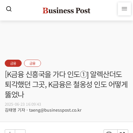
금융
금융
[K금융 신흥국을 가다 인도①] 알렉산더도
퇴각했던 그곳, K금융은 철옹성 인도 어떻게
뚫었나
2025-06-23 16:09:43
김태영 기자 - taeng@businesspost.co.kr