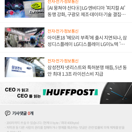
전자·전기·정보통신
[AI 뭉쳐야 산다⑧] LG·엔비디아 '피지컬 AI'
동맹 강화, 구광모 제조·데이터·기술 결집
해 종합 로보틱스 기업으로
전자·전기·정보통신
아이폰18 '메모리 부족'에 출시 지연되나, 삼
성디스플레이 LG디스플레이 LG이노텍 '탈
애플' 수익 다각화 속도
전자·전기·정보통신
삼성전자 넷리스트와 특허분쟁 매듭, 5년 동
안 최대 1.3조 라이선스비 지급
기사댓글
0
개
200자까지 쓰실 수 있습니다. (현재 0 byte / 최대 400byte)
저작권 등 다른 사람의 권리를 침해하거나 명예를 훼손하는 댓글은 관련 법률에 의해 제재를 받을