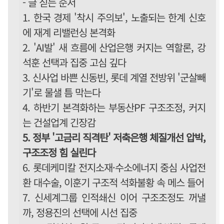
- 글 싣는 순서
1. 한국 경제 '착시 주의보', 노출되는 한계 신호
에 재계 리밸런싱 본격화
2. 'AI발' 새 흐름에 산업은행 커지는 역할론, 강
석훈 선택과 집중 고심 깊다
3. 신사업 바쁜 신동빈, 롯데 계열 전방위 '군살빼
기'로 물샐 틈 막는다
4. 하반기 본격화하는 부동산PF 구조조정, 커지
는 건설업계 긴장감
5. 정부 '고금리 직격탄' 저축은행 체질개선 압박,
구조조정 힘 실린다
6. 롯데케미칼 전지소재·수소에너지 중심 사업전
환 대수술, 이훈기 구조적 석화불황 속 메스 들어
7. 신세계그룹 인적쇄신 이어 구조조정도 꺼낼
까, 정용진의 선택에 시선 집중