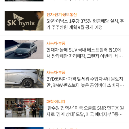
전자·전기·정보통신
SK하이닉스 1주당 375원 현금배당 실시, 추
가 주주환원 계획 9월 공개 예정
자동차·부품
현대차 올해 SUV 국내 베스트셀러 톱10에
서 싼타페만 자리매김, 그랜저·아반떼 '세단
쌍끌이'로 내수 방어
자동차·부품
BYD코리아 가격 앞세워 수입차 4위 올랐지
만, BMW·벤츠보다 높은 공임비에 소비자
불만 폭발
화학·에너지
'한수원 협력사' 미국 오클로 SMR 연구용 원
자로 '임계 상태' 도달, 미국 에너지부 "중요
한 이정표"