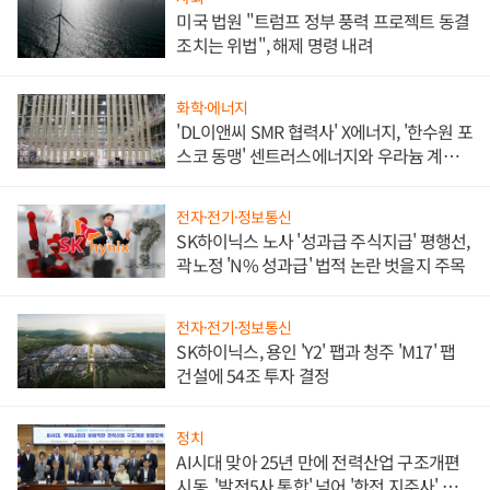
미국 법원 "트럼프 정부 풍력 프로젝트 동결
조치는 위법", 해제 명령 내려
화학·에너지
'DL이앤씨 SMR 협력사' X에너지, '한수원 포
스코 동맹' 센트러스에너지와 우라늄 계약
체결
전자·전기·정보통신
SK하이닉스 노사 '성과급 주식지급' 평행선,
곽노정 'N% 성과급' 법적 논란 벗을지 주목
전자·전기·정보통신
SK하이닉스, 용인 'Y2' 팹과 청주 'M17' 팹
건설에 54조 투자 결정
정치
AI시대 맞아 25년 만에 전력산업 구조개편
시동, '발전5사 통합' 넘어 '한전 지주사' 재편