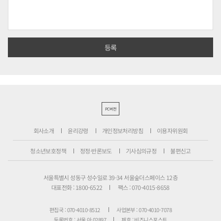
PC버전
회사소개
윤리강령
개인정보처리방침
이용자위원회
청소년보호정책
정정·반론보도
기사심의규정
불편신고
서울특별시 성동구 성수일로 39-34 서울숲더스페이스 12층
대표전화 : 1800-6522
팩스 : 070-4015-8658
편집국 : 070-4010-8512
사업본부 : 070-4010-7078
등록번호 : 서울 아 02897
제호 : 비즈니스포스트