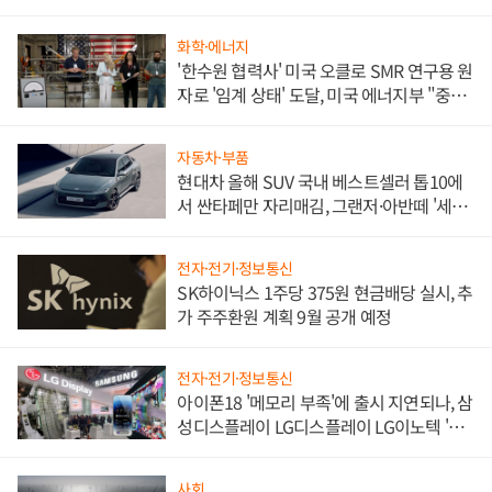
화학·에너지
'한수원 협력사' 미국 오클로 SMR 연구용 원
자로 '임계 상태' 도달, 미국 에너지부 "중요
한 이정표"
자동차·부품
현대차 올해 SUV 국내 베스트셀러 톱10에
서 싼타페만 자리매김, 그랜저·아반떼 '세단
쌍끌이'로 내수 방어
전자·전기·정보통신
SK하이닉스 1주당 375원 현금배당 실시, 추
가 주주환원 계획 9월 공개 예정
전자·전기·정보통신
아이폰18 '메모리 부족'에 출시 지연되나, 삼
성디스플레이 LG디스플레이 LG이노텍 '탈
애플' 수익 다각화 속도
사회