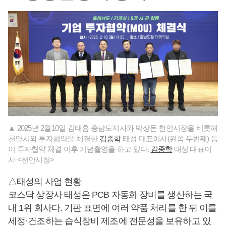
▲ 2025년 2월10일 김태흠 충남도지사와 박상돈 천안시장을 비롯해
천안시와 투자협약을 체결한
김종학
태성 대표이사(왼쪽 두번째) 등
이 투자협약 체결 이후 기념촬영을 하고 있다.
김종학
태성 대표이
사 <천안시청>
△태성의 사업 현황
코스닥 상장사 태성은 PCB 자동화 장비를 생산하는 국
내 1위 회사다. 기판 표면에 여러 약품 처리를 한 뒤 이를
세정·건조하는 습식장비 제조에 전문성을 보유하고 있