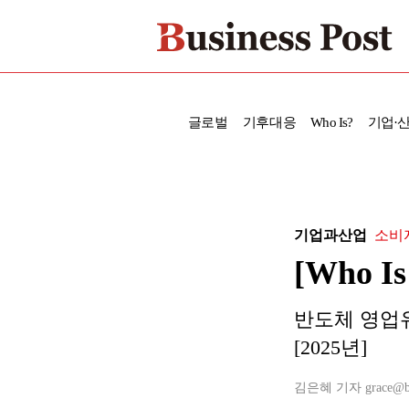
글로벌
기후대응
Who Is?
기업·
기업과산업
소비
[Who 
반도체 영업유
[2025년]
김은혜 기자 grace@busi