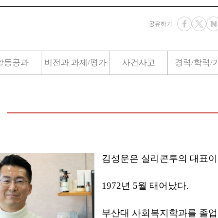
공유하기
활동공과
비전과 과제/평가
사건사고
경력/학력/
김성운은 실리콘투의 대표이
1972년 5월 태어났다.
부산대 사회복지학과를 졸업