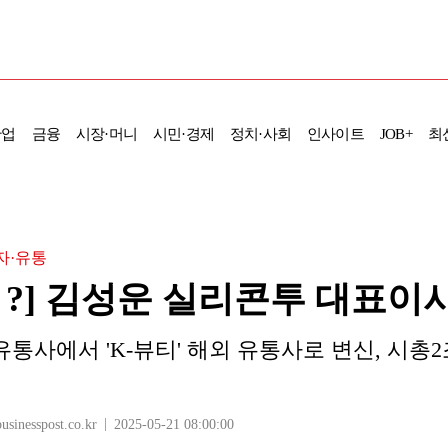
산업
금융
시장·머니
시민·경제
정치·사회
인사이트
JOB+
최
자·유통
Is ?] 김성운 실리콘투 대표이
통사에서 'K-뷰티' 해외 유통사로 변신, 시총
nesspost.co.kr
2025-05-21 08:00:00