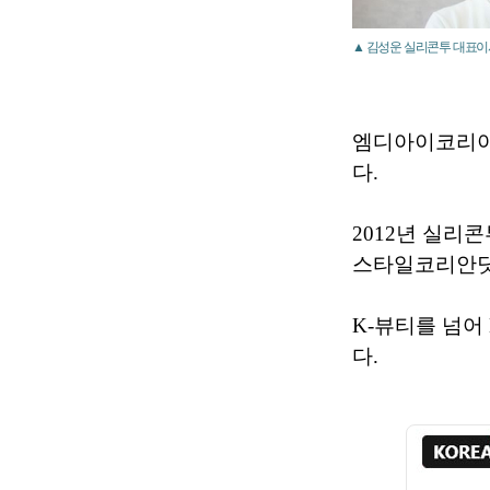
▲ 김성운 실리콘투 대표이
엠디아이코리아를
다.
2012년 실
스타일코리안닷
K-뷰티를 넘어
다.