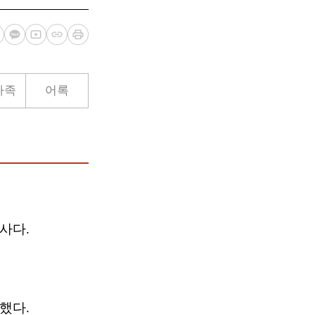
가족
어록
사다.
했다.