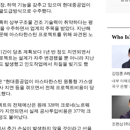
장, 하역 기능을 갖추고 있으며 현대중공업이
 일괄도급방식으로 수주했다.
특히 상부구조물 건조 기술력이 취약하다는 평
을 수주하면서 업계의 주목을 받았다. 지난해
문해 아스타한스틴 프로젝트를 위해 파견된 노
Who Is
.
간이 당초 계획보다 1년 반 정도 지연되면서
로젝트는 설계가 자주 변경됐을 뿐 아니라 지난
도 발생했고 인도작업에서 차질을 빚기도 했
강정훈 iM
내부 이해도
은 “현대중공업이 아스타한스틴 원통형 가스생
국구 은행' 
사 지연 등을 겪으면서 전체 프로젝트비용이 당
년]
도했다.
트의 전체예산은 원래 328억 크로네(노르웨
인도가 지연되면서 실제 공사투입비용은 377억 크
 정도 불어났다.
조현상 HS
 추가 손실이 발생하지 않을 것이라고 선을