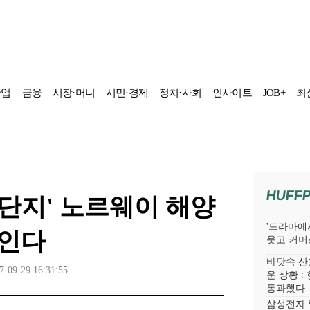
산업
금융
시장·머니
시민·경제
정치·사회
인사이트
JOB+
최
HUFF
단지' 노르웨이 해양
'드라마에서
보인다
웃고 커머
바닷속 산
7-09-29 16:31:55
운 상황 :
통과했다
삼성전자 