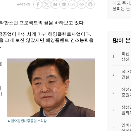
래고 주가
공유하기
쏠리는 눈
스타한스틴 프로젝트의 끝을 바라보고 있다.
대중공업이 야심차게 따낸 해양플랜트사업이다.
많이 본
을 크게 보진 않았지만 해양플랜트 건조능력을
다.
외신
1
생산 
을
은
국내
2
건설
이
삼성
3
사
증권가
삼성전
4
일까
▲ 권오갑 현대중공업 부회장.
엔비디
5
삼성전