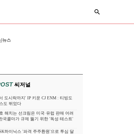
신뉴스
POST
씨저널
 도시락까지' IP 키운 CJ ENM : 티빙도
스도 뛰었다
호 해치는 선크림은 미국·유럽 판매 어려
 한국콜마가 규제 뚫기 위한 '독성 테스트'
SK하이닉스 '파격 주주환원'으로 투심 달