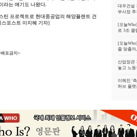
이라는 얘기도 나왔다.
대우건설 
부사장 추
스틴 프로젝트로 현대중공업의 해양플랜트 건
니스포스트 이지혜 기자]
[오늘Wh
로 3조 클
[오늘Wh
즐 맞출까
재배포금지>
산업장관 
놓고 노동
이해진 '측
허브 플랫폼