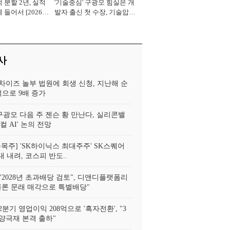
 분할 2년, 실적
'기술중심' 구광모 힘실은 개
표이사 사장
 들어서 [2026
발자 출신 첫 수장, 기술압도
로 경쟁력 확보 사활 [2026
년]
사
차이즈 놀부 법원에 회생 신청, 지난해 순
억으로 9배 증가
 구광모 다음 주 젠슨 황 만난다, 실리콘밸
컬 AI' 논의 전망
주목주] 'SK하이닉스 최대주주' SK스퀘어
대 내려, 코스피 반도..
"2028년 초과배당 검토", 디앤디플랫폼리
콜론 문래 매각으로 특별배당"
분기 영업이익 208억으로 '흑자전환', "3
 양극재 본격 출하"