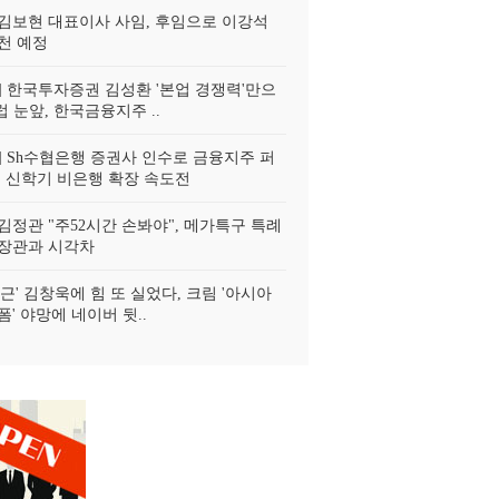
김보현 대표이사 사임, 후임으로 이강석
천 예정
o] 한국투자증권 김성환 '본업 경쟁력'만으
럽 눈앞, 한국금융지주 ..
o] Sh수협은행 증권사 인수로 금융지주 퍼
, 신학기 비은행 확장 속도전
김정관 "주52시간 손봐야", 메가특구 특례
장관과 시각차
근' 김창욱에 힘 또 실었다, 크림 '아시아
' 야망에 네이버 뒷..