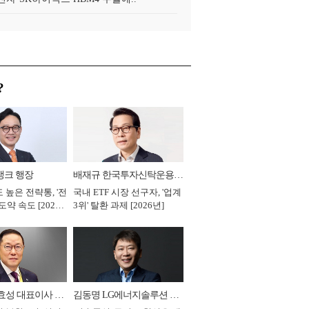
?
뱅크 행장
배재규 한국투자신탁운용
 높은 전략통, '전
국내 ETF 시장 선구자, '업계
대표이사 사장
도약 속도 [2026
3위' 탈환 과제 [2026년]
효성 대표이사 부
김동명 LG에너지솔루션 대