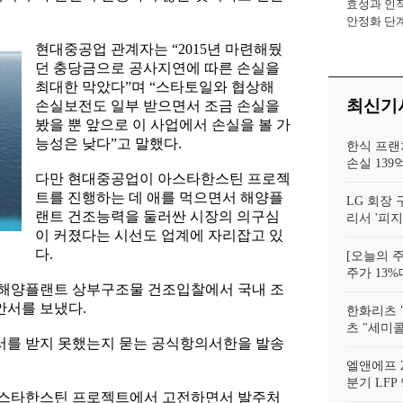
효성과 인적
회장
안정화 단계
년]
현대중공업 관계자는 “2015년 마련해뒀
던 충당금으로 공사지연에 따른 손실을
최대한 막았다”며 “스타토일와 협상해
최신기
손실보전도 일부 받으면서 조금 손실을
봤을 뿐 앞으로 이 사업에서 손실을 볼 가
능성은 낮다”고 말했다.
한식 프랜
손실 139
다만 현대중공업이 아스타한스틴 프로젝
트를 진행하는 데 애를 먹으면서 해양플
LG 회장
랜트 건조능력을 둘러싼 시장의 의구심
리서 '피지
이 커졌다는 시선도 업계에 자리잡고 있
다.
[오늘의 
주가 13%
의 해양플랜트 상부구조물 건조입찰에서 국내 조
서를 보냈다.
한화리츠 
츠 "세미
를 받지 못했는지 묻는 공식항의서한을 발송
엘앤에프 2
분기 LFP
아스타한스틴 프로젝트에서 고전하면서 발주처