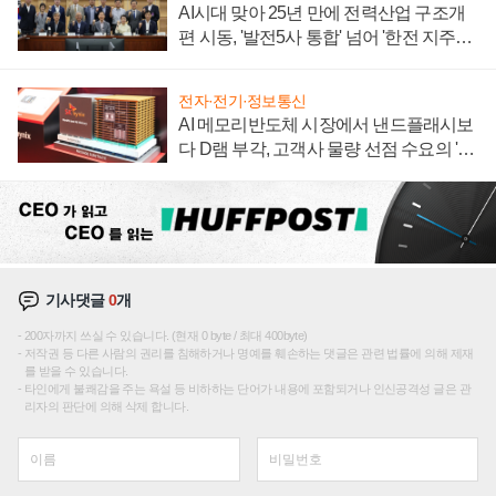
AI시대 맞아 25년 만에 전력산업 구조개
편 시동, '발전5사 통합' 넘어 '한전 지주사'
재편론도
전자·전기·정보통신
AI 메모리반도체 시장에서 낸드플래시보
다 D램 부각, 고객사 물량 선점 수요의 '우
선순위'
기사댓글
0
개
200자까지 쓰실 수 있습니다. (현재 0 byte / 최대 400byte)
저작권 등 다른 사람의 권리를 침해하거나 명예를 훼손하는 댓글은 관련 법률에 의해 제재
를 받을 수 있습니다.
타인에게 불쾌감을 주는 욕설 등 비하하는 단어가 내용에 포함되거나 인신공격성 글은 관
리자의 판단에 의해 삭제 합니다.