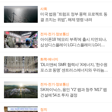
사회
미국 법원 "트럼프 정부 풍력 프로젝트 동
결 조치는 위법", 해제 명령 내려
전자·전기·정보통신
아이폰18 '메모리 부족'에 출시 지연되나,
삼성디스플레이 LG디스플레이 LG이노
텍 '탈애플' 수익 다각화 속도
화학·에너지
'DL이앤씨 SMR 협력사' X에너지, '한수원
포스코 동맹' 센트러스에너지와 우라늄
계약 체결
전자·전기·정보통신
SK하이닉스, 용인 'Y2' 팹과 청주 'M17' 팹
건설에 54조 투자 결정
정치