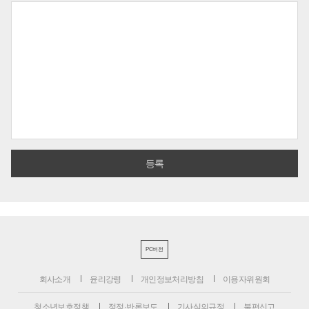
PC버전
회사소개
윤리강령
개인정보처리방침
이용자위원회
청소년보호정책
정정·반론보도
기사심의규정
불편신고