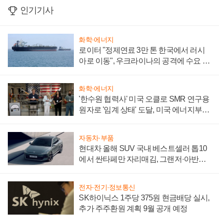
인기기사
화학·에너지
로이터 "정제연료 3만 톤 한국에서 러시
아로 이동", 우크라이나의 공격에 수요 늘
어
화학·에너지
'한수원 협력사' 미국 오클로 SMR 연구용
원자로 '임계 상태' 도달, 미국 에너지부
"중요한 이정표"
자동차·부품
현대차 올해 SUV 국내 베스트셀러 톱10
에서 싼타페만 자리매김, 그랜저·아반떼
'세단 쌍끌이'로 내수 방어
전자·전기·정보통신
SK하이닉스 1주당 375원 현금배당 실시,
추가 주주환원 계획 9월 공개 예정