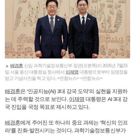
▲
배경훈
신임 과학기술정보통신부 장관(오른쪽)이 2025년 7월23
일 서울 용산 대통령실 청사에서
이재명
대통령으로부터 임명장을
받고 기념사진을 찍고 있다. <연합뉴스> <연합뉴스>
배경훈
은 ‘인공지능(AI) 3대 강국 도약’의 실현을 지원하
는 데 주력할 것으로 보인다.
이재명
대통령은 AI 3대 강
국 진입을 국정 목표로 제시하고 있다.
배경훈
에게 주어진 또 하나의 중요 과제는 ‘혁신의 인프
라’를 진화·발전시키는 것이다. 과학기술정보통신부가