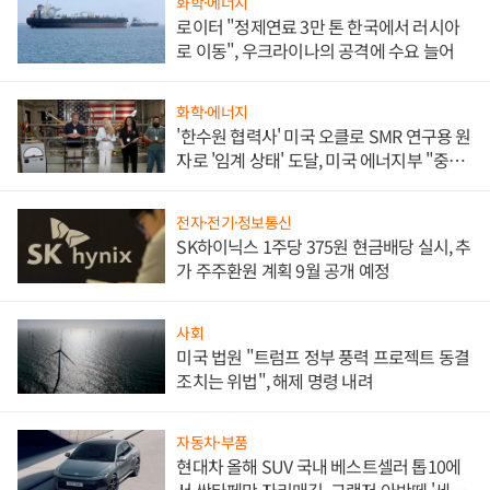
화학·에너지
로이터 "정제연료 3만 톤 한국에서 러시아
로 이동", 우크라이나의 공격에 수요 늘어
화학·에너지
'한수원 협력사' 미국 오클로 SMR 연구용 원
자로 '임계 상태' 도달, 미국 에너지부 "중요
한 이정표"
전자·전기·정보통신
SK하이닉스 1주당 375원 현금배당 실시, 추
가 주주환원 계획 9월 공개 예정
사회
미국 법원 "트럼프 정부 풍력 프로젝트 동결
조치는 위법", 해제 명령 내려
자동차·부품
현대차 올해 SUV 국내 베스트셀러 톱10에