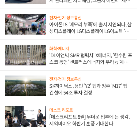
서 싼타페만 자리매김, 그랜저·아반떼 '세단
쌍끌이'로 내수 방어
전자·전기·정보통신
아이폰18 '메모리 부족'에 출시 지연되나, 삼
성디스플레이 LG디스플레이 LG이노텍 '탈
애플' 수익 다각화 속도
화학·에너지
'DL이앤씨 SMR 협력사' X에너지, '한수원 포
스코 동맹' 센트러스에너지와 우라늄 계약
체결
전자·전기·정보통신
SK하이닉스, 용인 'Y2' 팹과 청주 'M17' 팹
건설에 54조 투자 결정
데스크 리포트
[데스크리포트 8월] 무더운 입추에 든 생각,
제약바이오 하반기 훈풍 기대한다