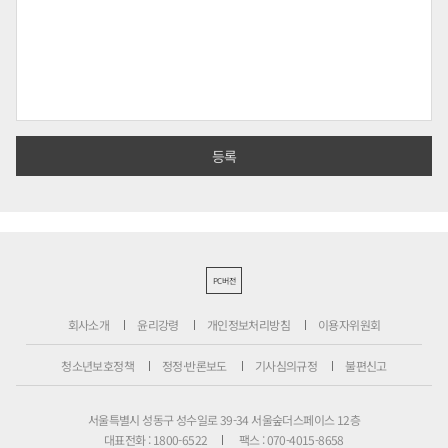
PC버전
회사소개
윤리강령
개인정보처리방침
이용자위원회
청소년보호정책
정정·반론보도
기사심의규정
불편신고
서울특별시 성동구 성수일로 39-34 서울숲더스페이스 12층
대표전화 : 1800-6522
팩스 : 070-4015-8658