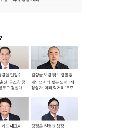
?
통령실 민정수석
김정균 보령 및 보령홀딩스
 출신, 공소청·중
제약업계의 젊은 오너 3세
대표이사 사장
 앞두고 검찰개혁
경영자, 미래 먹거리 '우주와
2026년]
헬스케어' 공들여 [2026년]
데카드 대표이사
강정훈 iM뱅크 행장