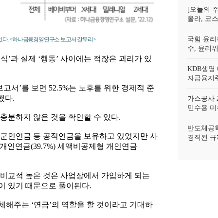
[오늘의 주
올라, 코스
국힘 윤리
있다. <하나금융경영연구소 보고서 갈무리>
수, 윤리
’과 실제 ‘행동’ 사이에는 적잖은 괴리가 있
KDB생명
자금융지주
서’를 보면 52.5%는 노후를 위한 경제적 준
했다.
가스공사 2
민수용 미수
충분하지 않은 것을 확인할 수 있다.
반도체공학
학·군인연금 등 공적연금을 보유하고 있었지만 사
경직된 규
 개인연금(39.7%) 세액비공제형 개인연금
 비교적 높은 것은 사업장에서 가입하게 되는
이 있기 때문으로 풀이된다.
해주는 ‘연금’의 역할을 할 것이라고 기대하