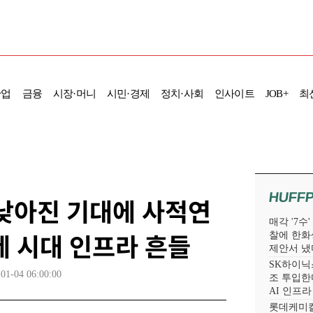
산업
금융
시장·머니
시민·경제
정치·사회
인사이트
JOB+
최
HUFF
] 낮아진 기대에 사적연
매각 '7수
세 시대 인프라 흔들
찰에 한화
제안서 냈
SK하이닉스
01-04 06:00:00
조 투입한다
AI 인프
롯데케미칼