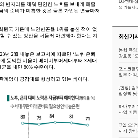
LG·현대·
사장
의 빈자리를 채워 편안한 노후를 보내게 해줄
요 카드사 
금의 준비가 미흡한 것은 물론 가입된 연금마저
회복에 '초집
 회원국 가운데 노인빈곤율 1위를 놓친 적이 없
최신기
할 수 있는 방안을 서둘러 마련해야 한다는 지
농협 폭염
3년 2월 내놓은 보고서에 따르면 ‘노후·은퇴
강호동 "
문에 동의한 비율이 베이비부머세대부터 Z세대
평균을 내면 80% 수준이다.
포스코홀딩
일부 매각,
관계없이 공감대를 형성하고 있는 셈이다.
[현장] 컴
입장벽 낮춘
하나투어 '
사업 비중
[7일 오
까지 장바