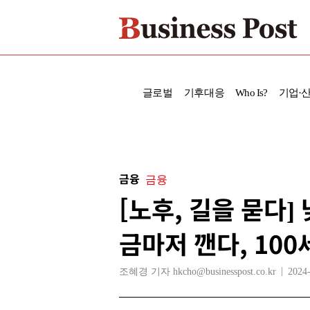
글로벌
기후대응
Who Is?
기업·
금융
금융
[노후, 길을 묻다
금마저 깬다, 100
조혜경 기자 hkcho@businesspost.co.kr
2024-