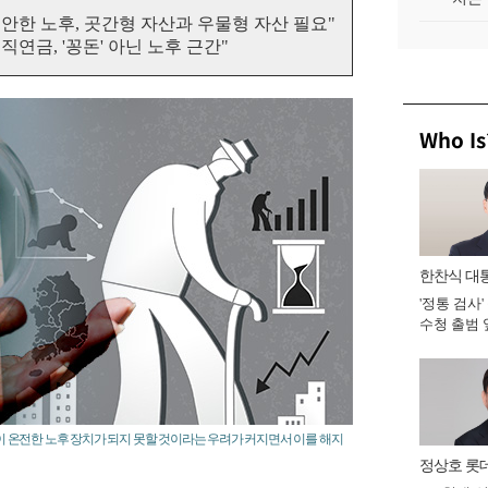
편안한 노후, 곳간형 자산과 우물형 자산 필요"
직연금, '꽁돈' 아닌 노후 근간"
Who Is
한찬식 대
'정통 검사'
비서관
수청 출범
완수 맡아 [
 온전한 노후 장치가 되지 못할 것이라는 우려가 커지면서 이를 해지
정상호 롯