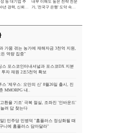
삼성 등 대기업 주
내부 이해도 높은 전략 전문
30년 경력, 신뢰
가, '전국구 은행' 도약 속도
중' [2026년]
[2026년]
사
과 가뭄 겪는 농가에 재해자금 3천억 지원,
모든 역량 집중"
스 포스코인터내셔널과 포스코DX 지분
 투자 재원 2조5천억 확보
투스 '제우스: 오만의 신' 8월26일 출시, 진
 MMORPG 내..
고환율 기조' 극복 절실, 조좌진 '인바운드'
 늘려 답 찾는다
!정말] 민주당 민병덕 "홈플러스 정상화될 때
구니에 홈플러스 담아달라"