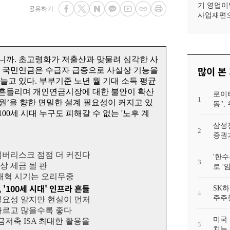
기 영업이익
공유하기
사업재편으
십니까. 초고령화가 저출산과 맞물려 심각한 사
많이 본
데 국민연금은 수급자 급증으로 사실상 기능을
늘고 있다. 부부기준 노년 월 기대 소득 평균
이 흔들리며 개인연금시장에 대한 불안이 확산
로이
1
 원’을 향한 면밀한 설계 필요성이 커지고 있
동"
0세 시대 누구도 피해갈 수 없는 '노후 계
삼성
2
증권가
실버리스크 점점 더 커진다
'한수
3
상 세금 될 판
로 '
 개혁 시기는 오리무중
'100세 시대' 인프라 흔들
SK하
4
주주
필요성 알지만 현실이 먼저
빠르고 많을수록 좋다
미국 
금저축 ISA 최대한 활용을
5
치는 