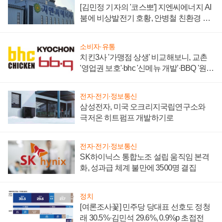
[김민정 기자의 '코스뽀'] 지엔씨에너지 AI
붐에 비상발전기 호황, 안병철 친환경 에
너지 발전전문기업 향한다
소비자·유통
치킨3사 '가맹점 상생' 비교해보니, 교촌
'영업권 보호'·bhc '신메뉴 개발'·BBQ '원가
부담'
전자·전기·정보통신
삼성전자, 미국 오크리지국립연구소와
극저온 히트펌프 개발하기로
전자·전기·정보통신
SK하이닉스 통합노조 설립 움직임 본격
화, 성과급 체계 불만에 3500명 결집
정치
[여론조사꽃] 민주당 당대표 선호도 정청
래 30.5%·김민석 29.6%, 0.9%p 초접전