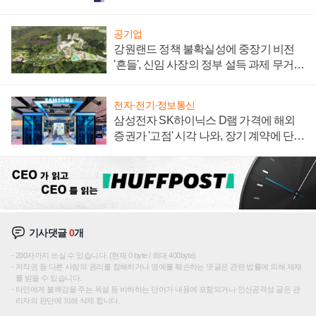
공기업
강원랜드 정책 불확실성에 중장기 비전
'흔들', 신임 사장의 정부 설득 과제 무거워
져
전자·전기·정보통신
삼성전자 SK하이닉스 D램 가격에 해외
증권가 '고점' 시각 나와, 장기 계약에 단점
부각
기사댓글
0
개
200자까지 쓰실 수 있습니다. (현재 0 byte / 최대 400byte)
저작권 등 다른 사람의 권리를 침해하거나 명예를 훼손하는 댓글은 관련 법률에 의해 제재
를 받을 수 있습니다.
타인에게 불쾌감을 주는 욕설 등 비하하는 단어가 내용에 포함되거나 인신공격성 글은 관
리자의 판단에 의해 삭제 합니다.