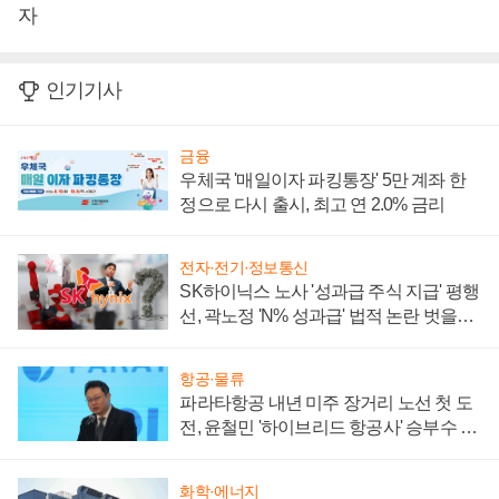
자
인기기사
금융
우체국 '매일이자 파킹통장' 5만 계좌 한
정으로 다시 출시, 최고 연 2.0% 금리
전자·전기·정보통신
SK하이닉스 노사 '성과급 주식 지급' 평행
선, 곽노정 'N% 성과급' 법적 논란 벗을지
주목
항공·물류
파라타항공 내년 미주 장거리 노선 첫 도
전, 윤철민 '하이브리드 항공사' 승부수 통
할까
화학·에너지