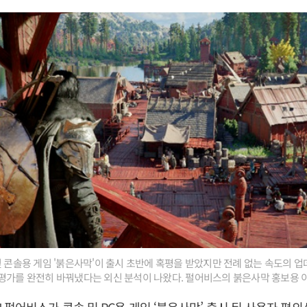
및 콘솔용 게임 '붉은사막'이 출시 초반에 혹평을 받았지만 전례 없는 속도의 
평가를 완전히 바꿔냈다는 외신 분석이 나왔다. 펄어비스의 붉은사막 홍보용 이