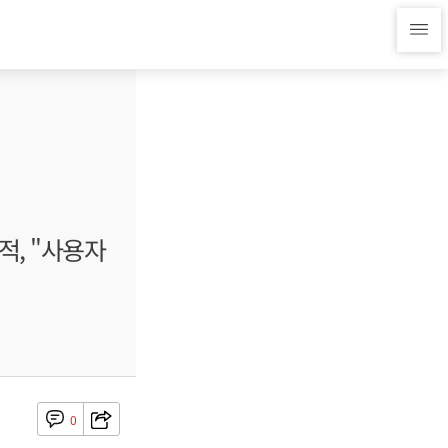
적, "사용자
0