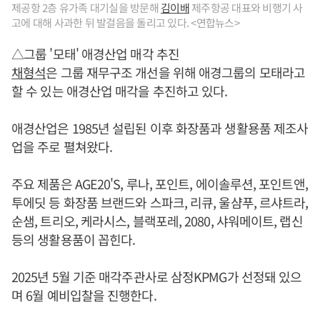
제공항 2층 유가족 대기실을 방문해
김이배
제주항공 대표와 비행기 사
고에 대해 사과한 뒤 발걸음을 돌리고 있다. <연합뉴스>
△그룹 '모태' 애경산업 매각 추진
채형석
은 그룹 재무구조 개선을 위해 애경그룹의 모태라고
할 수 있는 애경산업 매각을 추진하고 있다.
애경산업은 1985년 설립된 이후 화장품과 생활용품 제조사
업을 주로 펼쳐왔다.
주요 제품은 AGE20'S, 루나, 포인트, 에이솔루션, 포인트앤,
투에딧 등 화장품 브랜드와 스파크, 리큐, 울샴푸, 르샤트라,
순샘, 트리오, 케라시스, 블랙포레, 2080, 샤워메이트, 랩신
등의 생활용품이 꼽힌다.
2025년 5월 기준 매각주관사로 삼정KPMG가 선정돼 있으
며 6월 예비입찰을 진행한다.