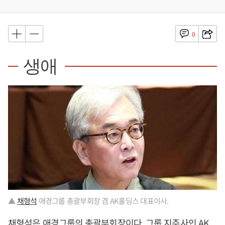
0
생애
▲
채형석
애경그룹 총괄부회장 겸 AK홀딩스 대표이사.
채형석
은 애경그룹의 총괄부회장이다. 그룹 지주사인 AK