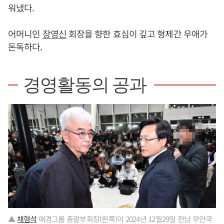
워냈다.
어머니인
장영신
회장을 향한 효심이 깊고 형제간 우애가
돈독하다.
경영활동의 공과
▲
채형석
애경그룹 총괄부회장(왼쪽)이 2024년 12월29일 전남 무안국