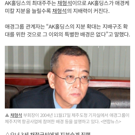
AK홀딩스의 최대주주는
채형석
이므로 AK홀딩스가 애경케
미칼 지분을 늘릴수록
채형석
의 지배력이 커진다.
애경그룹 관계자는 “AK홀딩스의 지분 확대는 지배구조 확
대를 위한 것으로 그 이외의 특별한 배경은 없다”고 말했다.
▲
채형석
부회장이 2004년 11월17일 제주도청 기자실에서 애경그룹이
제주지역 항공사업에 참여한 배경 등을 설명하고 있다. <연합뉴스>
△오너 3세 채정균씨에게 지분승계 진행